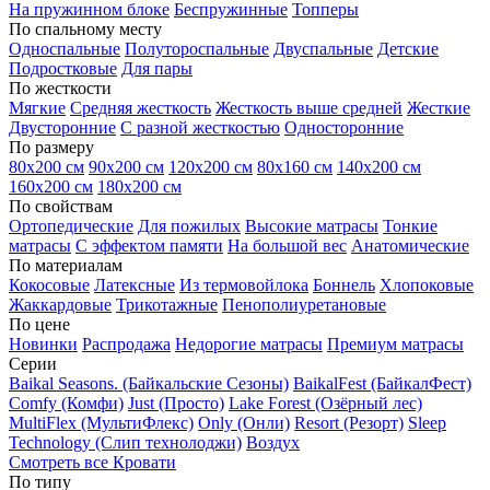
На пружинном блоке
Беспружинные
Топперы
По спальному месту
Односпальные
Полутороспальные
Двуспальные
Детские
Подростковые
Для пары
По жесткости
Мягкие
Средняя жесткость
Жесткость выше средней
Жесткие
Двусторонние
С разной жесткостью
Односторонние
По размеру
80х200 см
90х200 см
120х200 см
80х160 см
140х200 см
160х200 см
180х200 см
По свойствам
Ортопедические
Для пожилых
Высокие матрасы
Тонкие
матрасы
С эффектом памяти
На большой вес
Анатомические
По материалам
Кокосовые
Латексные
Из термовойлока
Боннель
Хлопоковые
Жаккардовые
Трикотажные
Пенополиуретановые
По цене
Новинки
Распродажа
Недорогие матрасы
Премиум матрасы
Серии
Baikal Seasons. (Байкальские Сезоны)
BaikalFest (БайкалФест)
Comfy (Комфи)
Just (Просто)
Lake Forest (Озёрный лес)
MultiFlex (МультиФлекс)
Only (Онли)
Resort (Резорт)
Sleep
Technology (Слип технолоджи)
Воздух
Смотреть все Кровати
По типу