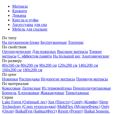
Матрасы
Кровати
Диваны
Кресла и пуфы
Аксессуары для сна
Мебель для спальни
По типу
На пружинном блоке
Беспружинные
Топперы
По свойствам
Ортопедические
Для пожилых
Высокие матрасы
Тонкие
матрасы
С эффектом памяти
На большой вес
Анатомические
По размеру
80х160 см
80х200 см
90х200 см
120х200 см
140х200 см
160х200 см
180х200 см
По цене
Новинки
Распродажа
Недорогие матрасы
Премиум матрасы
По материалам
Кокосовые
Латексные
Из термовойлока
Пенополиуретановые
Боннель
Хлопоковые
Жаккардовые
Трикотажные
Серии
Lake Forest (Озёрный лес)
Just (Просто)
Comfy (Комфи)
Sleep
Technology (Слип технолоджи)
MultiFlex (МультиФлекс)
Only
(Онли)
BaikalFest (БайкалФест)
Resort (Резорт)
Baikal Seasons.