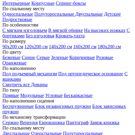
Интерьерные
Корпусные
Спринг-боксы
По спальному месту
Односпальные
Полутороспальные
Двуспальные
Детские
Подростковые
По особенностям
С мягким изголовьем
В мягкой обивке
На высоких ножках
С
бортиками
Без изголовья
Кровать-тахта
По размеру
90х200 см
120х200 см
140х200 см
160х200 см
180х200 см
По цвету
Бежевые
Синие
Серые
Зеленые
Коричневые
Розовые
Оранжевые
По наполнению
Под подъемный механизм
Под ортопедическое основание
С
ящиками
Смотреть все Диваны
По типу
Прямые
Модульные
Угловые
Бескаркасные
По наполнению сидения
Беспружинные
Блок независимых пружин
Блок зависимых
пружин
По механизму трансформации
Сержио
Венеция
Еврокнижка
Пантограф
Замок-книжка
По спальному месту
Двуспальные
Односпальные
Полутороспальные