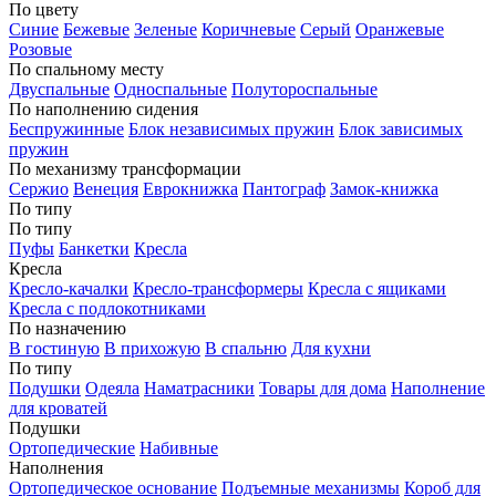
По цвету
Синие
Бежевые
Зеленые
Коричневые
Серый
Оранжевые
Розовые
По спальному месту
Двуспальные
Односпальные
Полутороспальные
По наполнению сидения
Беспружинные
Блок независимых пружин
Блок зависимых
пружин
По механизму трансформации
Сержио
Венеция
Еврокнижка
Пантограф
Замок-книжка
По типу
По типу
Пуфы
Банкетки
Кресла
Кресла
Кресло-качалки
Кресло-трансформеры
Кресла с ящиками
Кресла с подлокотниками
По назначению
В гостиную
В прихожую
В спальню
Для кухни
По типу
Подушки
Одеяла
Наматрасники
Товары для дома
Наполнение
для кроватей
Подушки
Ортопедические
Набивные
Наполнения
Ортопедическое основание
Подъемные механизмы
Короб для