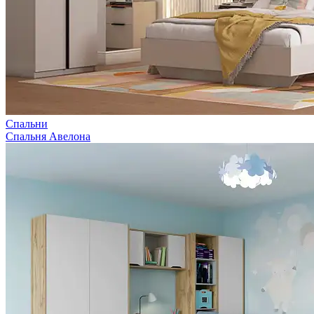
Спальни
Спальня Авелона