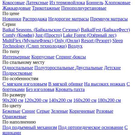
Кокосовые
Латексные
Из термовойлока
Боннель
Хлопоковые
Жаккардовые
Трикотажные
Пенополиуретановые
По цене
Новинки
Распродажа
Недорогие матрасы
Премиум матрасы
Серии
Baikal Seasons. (Байкальские Сезоны)
BaikalFest (БайкалФест)
Comfy (Комфи)
Just (Просто)
Lake Forest (Озёрный лес)
MultiFlex (МультиФлекс)
Only (Онли)
Resort (Резорт)
Sleep
Technology (Слип технолоджи)
Воздух
По типу
Интерьерные
Корпусные
Спринг-боксы
По спальному месту
Односпальные
Полутороспальные
Двуспальные
Детские
Подростковые
По особенностям
С мягким изголовьем
В мягкой обивке
На высоких ножках
С
бортиками
Без изголовья
Кровать-тахта
По размеру
90х200 см
120х200 см
140х200 см
160х200 см
180х200 см
По цвету
Бежевые
Синие
Серые
Зеленые
Коричневые
Розовые
Оранжевые
По наполнению
Под подъемный механизм
Под ортопедическое основание
С
ящиками