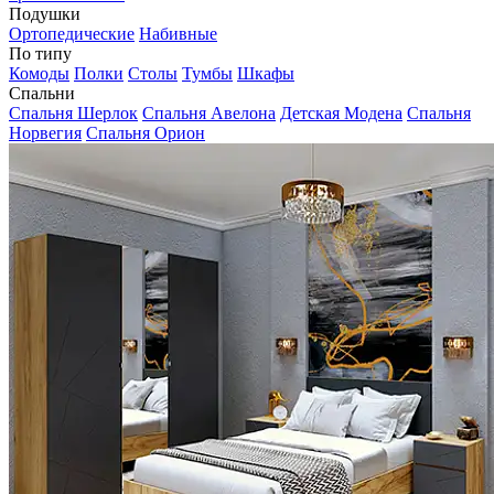
Подушки
Ортопедические
Набивные
По типу
Комоды
Полки
Столы
Тумбы
Шкафы
Спальни
Спальня Шерлок
Спальня Авелона
Детская Модена
Спальня
Норвегия
Спальня Орион