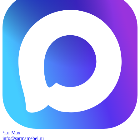
Чат Max
info@sarmamebel.ru