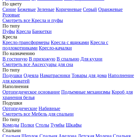
По цвету
Синие
Бежевые
Зеленые
Коричневые
Серый
Оранжевые
Розовые
Смотреть все Кресла и пуфы
По типу
Пуфы
Кресла
Банкетки
Кресла
Кресло-трансформеры
Кресла с ящиками
Кресла с
подлокотниками
Кресло-качалки
По назначению
В гостиную
В прихожую
В спальню
Для кухни
Смотреть все Аксессуары для сна
По типу
Подушки
Одеяла
Наматрасники
Товары для дома
Наполнение
для кроватей
Наполнения
Ортопедическое основание
Подъемные механизмы
Короб для
хранения белья
Подушки
Ортопедические
Набивные
Смотреть все Мебель для спальни
По типу
Комоды
Полки
Столы
Тумбы
Шкафы
Спальни
Спальня Шерлок
Спальня Авелона
Детская Модена
Спальня