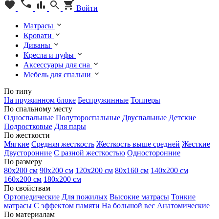
Войти
Матрасы
Кровати
Диваны
Кресла и пуфы
Аксессуары для сна
Мебель для спальни
По типу
На пружинном блоке
Беспружинные
Топперы
По спальному месту
Односпальные
Полутороспальные
Двуспальные
Детские
Подростковые
Для пары
По жесткости
Мягкие
Средняя жесткость
Жесткость выше средней
Жесткие
Двусторонние
С разной жесткостью
Односторонние
По размеру
80х200 см
90х200 см
120х200 см
80х160 см
140х200 см
160х200 см
180х200 см
По свойствам
Ортопедические
Для пожилых
Высокие матрасы
Тонкие
матрасы
С эффектом памяти
На большой вес
Анатомические
По материалам