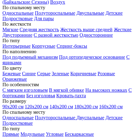
(Байкальские Сезоны)
Воздух
По спальному месту
Односпальные
Полутороспальные
Двуспальные
Детские
Подростковые
Для пары
По жесткости
Мягкие
Средняя жесткость
Жесткость выше средней
Жесткие
Двусторонние
С разной жесткостью
Односторонние
По типу
Интерьерные
Корпусные
Спринг-боксы
По наполнению
Под подъемный механизм
Под ортопедическое основание
С
ящиками
По цвету
Бежевые
Синие
Серые
Зеленые
Коричневые
Розовые
Оранжевые
По особенностям
С мягким изголовьем
В мягкой обивке
На высоких ножках
С
бортиками
Без изголовья
Кровать-тахта
По размеру
90х200 см
120х200 см
140х200 см
180х200 см
160х200 см
По спальному месту
Односпальные
Полутороспальные
Двуспальные
Детские
Подростковые
По типу
Прямые
Модульные
Угловые
Бескаркасные