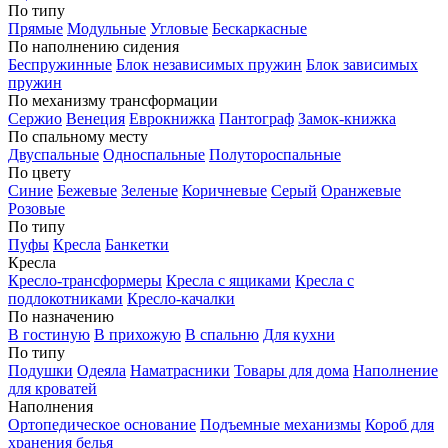
По типу
Прямые
Модульные
Угловые
Бескаркасные
По наполнению сидения
Беспружинные
Блок независимых пружин
Блок зависимых
пружин
По механизму трансформации
Сержио
Венеция
Еврокнижка
Пантограф
Замок-книжка
По спальному месту
Двуспальные
Односпальные
Полутороспальные
По цвету
Синие
Бежевые
Зеленые
Коричневые
Серый
Оранжевые
Розовые
По типу
Пуфы
Кресла
Банкетки
Кресла
Кресло-трансформеры
Кресла с ящиками
Кресла с
подлокотниками
Кресло-качалки
По назначению
В гостиную
В прихожую
В спальню
Для кухни
По типу
Подушки
Одеяла
Наматрасники
Товары для дома
Наполнение
для кроватей
Наполнения
Ортопедическое основание
Подъемные механизмы
Короб для
хранения белья