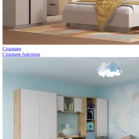
Спальни
Спальня Авелона