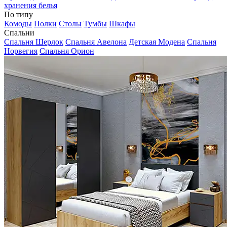
хранения белья
По типу
Комоды
Полки
Столы
Тумбы
Шкафы
Спальни
Спальня Шерлок
Спальня Авелона
Детская Модена
Спальня
Норвегия
Спальня Орион