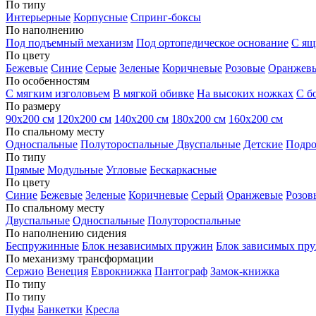
По типу
Интерьерные
Корпусные
Спринг-боксы
По наполнению
Под подъемный механизм
Под ортопедическое основание
С ящ
По цвету
Бежевые
Синие
Серые
Зеленые
Коричневые
Розовые
Оранжев
По особенностям
С мягким изголовьем
В мягкой обивке
На высоких ножках
С б
По размеру
90х200 см
120х200 см
140х200 см
180х200 см
160х200 см
По спальному месту
Односпальные
Полутороспальные
Двуспальные
Детские
Подро
По типу
Прямые
Модульные
Угловые
Бескаркасные
По цвету
Синие
Бежевые
Зеленые
Коричневые
Серый
Оранжевые
Розов
По спальному месту
Двуспальные
Односпальные
Полутороспальные
По наполнению сидения
Беспружинные
Блок независимых пружин
Блок зависимых пр
По механизму трансформации
Сержио
Венеция
Еврокнижка
Пантограф
Замок-книжка
По типу
По типу
Пуфы
Банкетки
Кресла