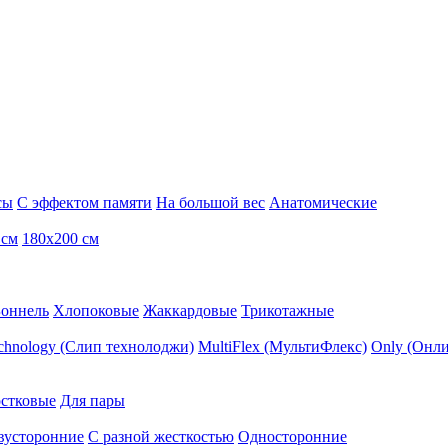
сы
С эффектом памяти
На большой вес
Анатомические
 см
180х200 см
Боннель
Хлопоковые
Жаккардовые
Трикотажные
echnology (Слип технолоджи)
MultiFlex (МультиФлекс)
Only (Онли
стковые
Для пары
вусторонние
С разной жесткостью
Односторонние