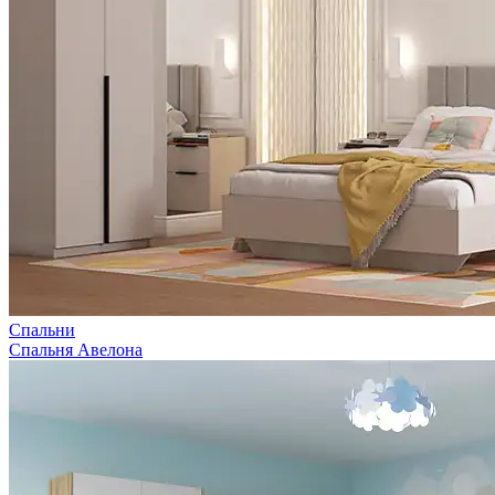
Спальни
Спальня Авелона