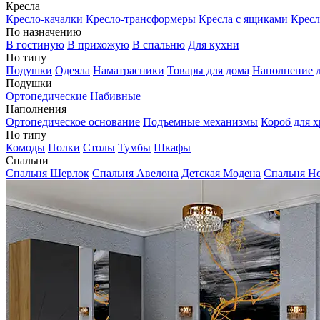
Кресла
Кресло-качалки
Кресло-трансформеры
Кресла с ящиками
Кресл
По назначению
В гостиную
В прихожую
В спальню
Для кухни
По типу
Подушки
Одеяла
Наматрасники
Товары для дома
Наполнение д
Подушки
Ортопедические
Набивные
Наполнения
Ортопедическое основание
Подъемные механизмы
Короб для х
По типу
Комоды
Полки
Столы
Тумбы
Шкафы
Спальни
Спальня Шерлок
Спальня Авелона
Детская Модена
Спальня Н