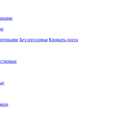
иками
ые
ортиками
Без изголовья
Кровать-тахта
стковые
ые
ужин