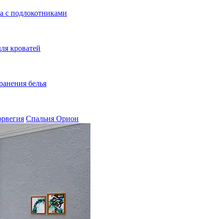
а с подлокотниками
ля кроватей
ранения белья
орвегия
Спальня Орион