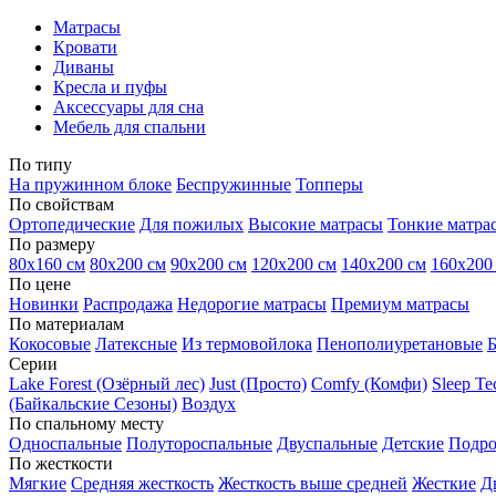
Матрасы
Кровати
Диваны
Кресла и пуфы
Аксессуары для сна
Мебель для спальни
По типу
На пружинном блоке
Беспружинные
Топперы
По свойствам
Ортопедические
Для пожилых
Высокие матрасы
Тонкие матра
По размеру
80х160 см
80х200 см
90х200 см
120х200 см
140х200 см
160х200
По цене
Новинки
Распродажа
Недорогие матрасы
Премиум матрасы
По материалам
Кокосовые
Латексные
Из термовойлока
Пенополиуретановые
Серии
Lake Forest (Озёрный лес)
Just (Просто)
Comfy (Комфи)
Sleep T
(Байкальские Сезоны)
Воздух
По спальному месту
Односпальные
Полутороспальные
Двуспальные
Детские
Подро
По жесткости
Мягкие
Средняя жесткость
Жесткость выше средней
Жесткие
Д