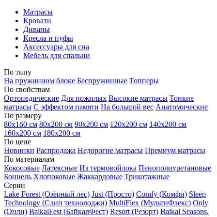
Матрасы
Кровати
Диваны
Кресла и пуфы
Аксессуары для сна
Мебель для спальни
По типу
На пружинном блоке
Беспружинные
Топперы
По свойствам
Ортопедические
Для пожилых
Высокие матрасы
Тонкие
матрасы
С эффектом памяти
На большой вес
Анатомические
По размеру
80х160 см
80х200 см
90х200 см
120х200 см
140х200 см
160х200 см
180х200 см
По цене
Новинки
Распродажа
Недорогие матрасы
Премиум матрасы
По материалам
Кокосовые
Латексные
Из термовойлока
Пенополиуретановые
Боннель
Хлопоковые
Жаккардовые
Трикотажные
Серии
Lake Forest (Озёрный лес)
Just (Просто)
Comfy (Комфи)
Sleep
Technology (Слип технолоджи)
MultiFlex (МультиФлекс)
Only
(Онли)
BaikalFest (БайкалФест)
Resort (Резорт)
Baikal Seasons.