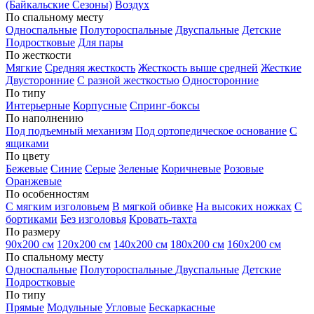
(Байкальские Сезоны)
Воздух
По спальному месту
Односпальные
Полутороспальные
Двуспальные
Детские
Подростковые
Для пары
По жесткости
Мягкие
Средняя жесткость
Жесткость выше средней
Жесткие
Двусторонние
С разной жесткостью
Односторонние
По типу
Интерьерные
Корпусные
Спринг-боксы
По наполнению
Под подъемный механизм
Под ортопедическое основание
С
ящиками
По цвету
Бежевые
Синие
Серые
Зеленые
Коричневые
Розовые
Оранжевые
По особенностям
С мягким изголовьем
В мягкой обивке
На высоких ножках
С
бортиками
Без изголовья
Кровать-тахта
По размеру
90х200 см
120х200 см
140х200 см
180х200 см
160х200 см
По спальному месту
Односпальные
Полутороспальные
Двуспальные
Детские
Подростковые
По типу
Прямые
Модульные
Угловые
Бескаркасные