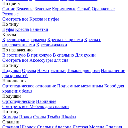
По цвету
Синие
Бежевые
Зеленые
Коричневые
Серый
Оранжевые
Розовые
Смотреть все Кресла и пуфы
По типу
Пуфы
Кресла
Банкетки
Кресла
Кресло-трансформеры
Кресла с ящиками
Кресла с
подлокотниками
Кресло-качалки
По назначению
В гостиную
В прихожую
В спальню
Для кухни
Смотреть все Аксессуары для сна
По типу
Подушки
Одеяла
Наматрасники
Товары для дома
Наполнение
для кроватей
Наполнения
Ортопедическое основание
Подъемные механизмы
Короб для
хранения белья
Подушки
Ортопедические
Набивные
Смотреть все Мебель для спальни
По типу
Комоды
Полки
Столы
Тумбы
Шкафы
Спальни
Спальня Шерлок
Спальня Авелона
Детская Модена
Спальня