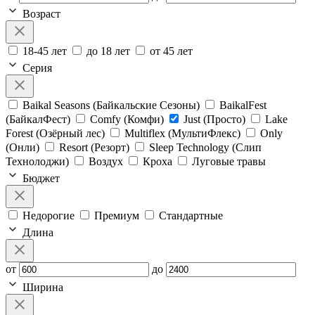
Возраст
18-45 лет
до 18 лет
от 45 лет
Серия
Baikal Seasons (Байкальские Сезоны)
BaikalFest
(БайкалФест)
Comfy (Комфи)
Just (Просто)
Lake
Forest (Озёрный лес)
Multiflex (МультиФлекс)
Only
(Онли)
Resort (Резорт)
Sleep Technology (Слип
Технолоджи)
Воздух
Кроха
Луговые травы
Бюджет
Недорогие
Премиум
Стандартные
Длина
от
до
Ширина