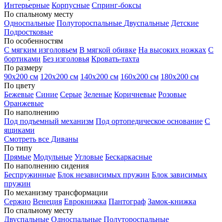
Интерьерные
Корпусные
Спринг-боксы
По спальному месту
Односпальные
Полутороспальные
Двуспальные
Детские
Подростковые
По особенностям
С мягким изголовьем
В мягкой обивке
На высоких ножках
С
бортиками
Без изголовья
Кровать-тахта
По размеру
90х200 см
120х200 см
140х200 см
160х200 см
180х200 см
По цвету
Бежевые
Синие
Серые
Зеленые
Коричневые
Розовые
Оранжевые
По наполнению
Под подъемный механизм
Под ортопедическое основание
С
ящиками
Смотреть все Диваны
По типу
Прямые
Модульные
Угловые
Бескаркасные
По наполнению сидения
Беспружинные
Блок независимых пружин
Блок зависимых
пружин
По механизму трансформации
Сержио
Венеция
Еврокнижка
Пантограф
Замок-книжка
По спальному месту
Двуспальные
Односпальные
Полутороспальные