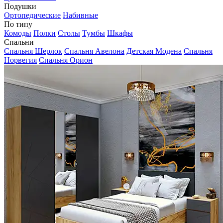
Подушки
Ортопедические
Набивные
По типу
Комоды
Полки
Столы
Тумбы
Шкафы
Спальни
Спальня Шерлок
Спальня Авелона
Детская Модена
Спальня
Норвегия
Спальня Орион