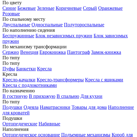
По цвету
Синие
Бежевые
Зеленые
Коричневые
Серый
Оранжевые
Розовые
По спальному месту
Двуспальные
Односпальные
Полутороспальные
По наполнению сидения
Беспружинные
Блок независимых пружин
Блок зависимых
пружин
По механизму трансформации
Сержио
Венеция
Еврокнижка
Пантограф
Замок-книжка
По типу
По типу
Пуфы
Банкетки
Кресла
Кресла
Кресло-качалки
Кресло-трансформеры
Кресла с ящиками
Кресла с подлокотниками
По назначению
В гостиную
В прихожую
В спальню
Для кухни
По типу
Подушки
Одеяла
Наматрасники
Товары для дома
Наполнение
для кроватей
Подушки
Ортопедические
Набивные
Наполнения
Ортопедическое основание
Подъемные механизмы
Короб для