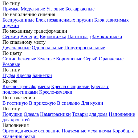
По типу
Прямые
Модульные
Угловые
Бескаркасные
По наполнению сидения
Беспружинные
Блок независимых пружин
Блок зависимых
пружин
По механизму трансформации
Сержио
Венеция
Еврокнижка
Пантограф
Замок-книжка
По спальному месту
Двуспальные
Односпальные
Полутороспальные
По цвету
Синие
Бежевые
Зеленые
Коричневые
Серый
Оранжевые
Розовые
По типу
Пуфы
Кресла
Банкетки
Кресла
Кресло-трансформеры
Кресла с ящиками
Кресла с
подлокотниками
Кресло-качалки
По назначению
В гостиную
В прихожую
В спальню
Для кухни
По типу
Подушки
Одеяла
Наматрасники
Товары для дома
Наполнение
для кроватей
Наполнения
Ортопедическое основание
Подъемные механизмы
Короб для
хранения белья