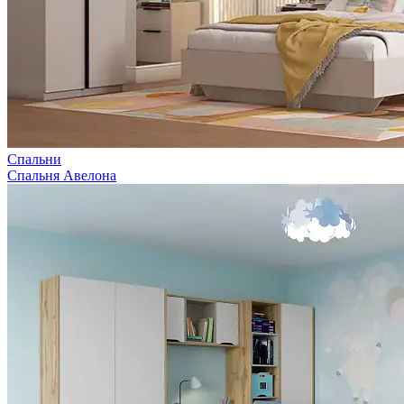
Спальни
Спальня Авелона