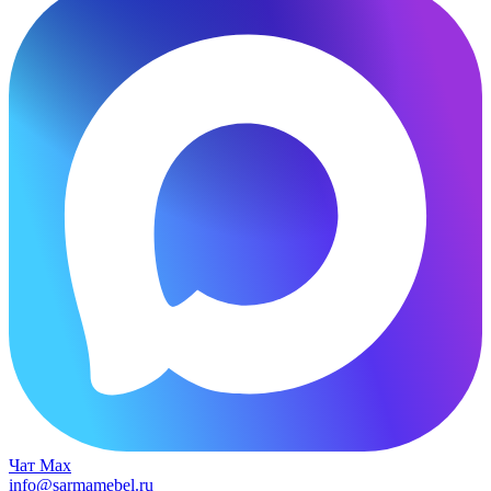
Чат Max
info@sarmamebel.ru