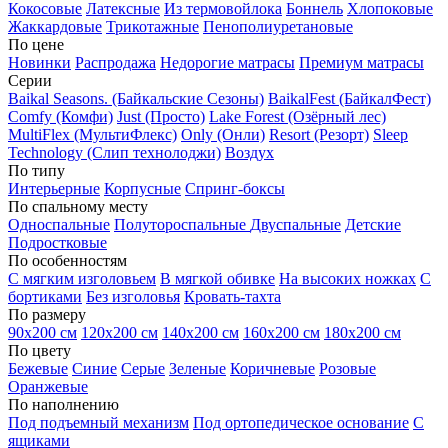
Кокосовые
Латексные
Из термовойлока
Боннель
Хлопоковые
Жаккардовые
Трикотажные
Пенополиуретановые
По цене
Новинки
Распродажа
Недорогие матрасы
Премиум матрасы
Серии
Baikal Seasons. (Байкальские Сезоны)
BaikalFest (БайкалФест)
Comfy (Комфи)
Just (Просто)
Lake Forest (Озёрный лес)
MultiFlex (МультиФлекс)
Only (Онли)
Resort (Резорт)
Sleep
Technology (Слип технолоджи)
Воздух
По типу
Интерьерные
Корпусные
Спринг-боксы
По спальному месту
Односпальные
Полутороспальные
Двуспальные
Детские
Подростковые
По особенностям
С мягким изголовьем
В мягкой обивке
На высоких ножках
С
бортиками
Без изголовья
Кровать-тахта
По размеру
90х200 см
120х200 см
140х200 см
160х200 см
180х200 см
По цвету
Бежевые
Синие
Серые
Зеленые
Коричневые
Розовые
Оранжевые
По наполнению
Под подъемный механизм
Под ортопедическое основание
С
ящиками