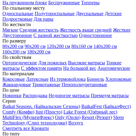
На пружинном блоке
Беспружинные
Топперы
По спальному месту
Односпальные
Полутороспальные
Двуспальные
Детские
Подростковые
Для пары
По жесткости
Мягкие
Средняя жесткость
Жесткость выше средней
Жесткие
Двусторонние
С разной жесткостью
Односторонние
По размеру
80х200 см
90х200 см
120х200 см
80х160 см
140х200 см
160х200 см
180х200 см
По свойствам
Ортопедические
Для пожилых
Высокие матрасы
Тонкие
матрасы
С эффектом памяти
На большой вес
Анатомические
По материалам
Кокосовые
Латексные
Из термовойлока
Боннель
Хлопоковые
Жаккардовые
Трикотажные
Пенополиуретановые
По цене
Новинки
Распродажа
Недорогие матрасы
Премиум матрасы
Серии
Baikal Seasons. (Байкальские Сезоны)
BaikalFest (БайкалФест)
Comfy (Комфи)
Just (Просто)
Lake Forest (Озёрный лес)
MultiFlex (МультиФлекс)
Only (Онли)
Resort (Резорт)
Sleep
Technology (Слип технолоджи)
Воздух
Смотреть все Кровати
По типу