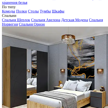
хранения белья
По типу
Комоды
Полки
Столы
Тумбы
Шкафы
Спальни
Спальня Шерлок
Спальня Авелона
Детская Модена
Спальня
Норвегия
Спальня Орион