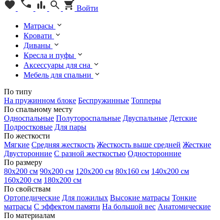
Войти
Матрасы
Кровати
Диваны
Кресла и пуфы
Аксессуары для сна
Мебель для спальни
По типу
На пружинном блоке
Беспружинные
Топперы
По спальному месту
Односпальные
Полутороспальные
Двуспальные
Детские
Подростковые
Для пары
По жесткости
Мягкие
Средняя жесткость
Жесткость выше средней
Жесткие
Двусторонние
С разной жесткостью
Односторонние
По размеру
80х200 см
90х200 см
120х200 см
80х160 см
140х200 см
160х200 см
180х200 см
По свойствам
Ортопедические
Для пожилых
Высокие матрасы
Тонкие
матрасы
С эффектом памяти
На большой вес
Анатомические
По материалам