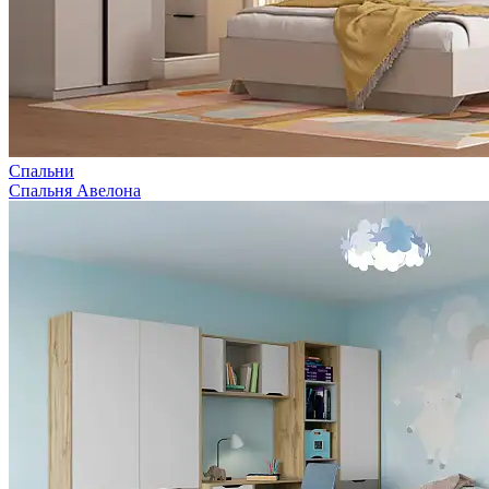
Спальни
Спальня Авелона