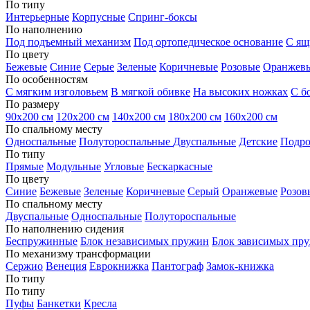
По типу
Интерьерные
Корпусные
Спринг-боксы
По наполнению
Под подъемный механизм
Под ортопедическое основание
С ящ
По цвету
Бежевые
Синие
Серые
Зеленые
Коричневые
Розовые
Оранжев
По особенностям
С мягким изголовьем
В мягкой обивке
На высоких ножках
С б
По размеру
90х200 см
120х200 см
140х200 см
180х200 см
160х200 см
По спальному месту
Односпальные
Полутороспальные
Двуспальные
Детские
Подро
По типу
Прямые
Модульные
Угловые
Бескаркасные
По цвету
Синие
Бежевые
Зеленые
Коричневые
Серый
Оранжевые
Розов
По спальному месту
Двуспальные
Односпальные
Полутороспальные
По наполнению сидения
Беспружинные
Блок независимых пружин
Блок зависимых пр
По механизму трансформации
Сержио
Венеция
Еврокнижка
Пантограф
Замок-книжка
По типу
По типу
Пуфы
Банкетки
Кресла