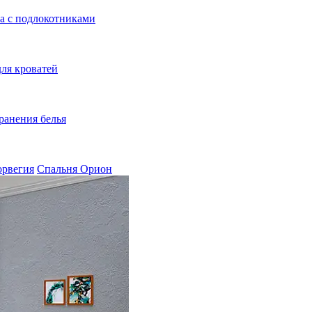
а с подлокотниками
ля кроватей
ранения белья
орвегия
Спальня Орион