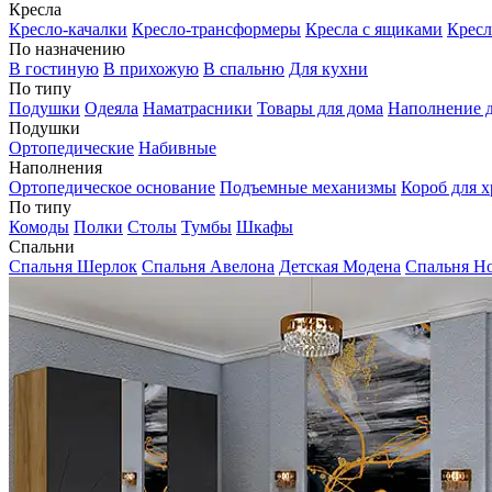
Кресла
Кресло-качалки
Кресло-трансформеры
Кресла с ящиками
Кресл
По назначению
В гостиную
В прихожую
В спальню
Для кухни
По типу
Подушки
Одеяла
Наматрасники
Товары для дома
Наполнение д
Подушки
Ортопедические
Набивные
Наполнения
Ортопедическое основание
Подъемные механизмы
Короб для х
По типу
Комоды
Полки
Столы
Тумбы
Шкафы
Спальни
Спальня Шерлок
Спальня Авелона
Детская Модена
Спальня Н