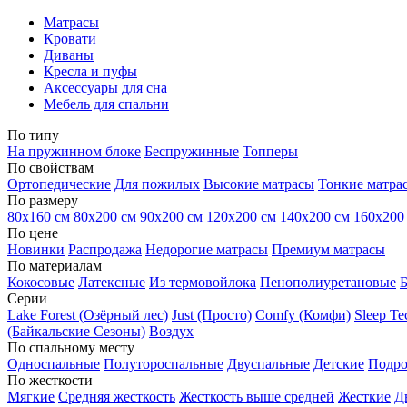
Матрасы
Кровати
Диваны
Кресла и пуфы
Аксессуары для сна
Мебель для спальни
По типу
На пружинном блоке
Беспружинные
Топперы
По свойствам
Ортопедические
Для пожилых
Высокие матрасы
Тонкие матра
По размеру
80х160 см
80х200 см
90х200 см
120х200 см
140х200 см
160х200
По цене
Новинки
Распродажа
Недорогие матрасы
Премиум матрасы
По материалам
Кокосовые
Латексные
Из термовойлока
Пенополиуретановые
Серии
Lake Forest (Озёрный лес)
Just (Просто)
Comfy (Комфи)
Sleep T
(Байкальские Сезоны)
Воздух
По спальному месту
Односпальные
Полутороспальные
Двуспальные
Детские
Подро
По жесткости
Мягкие
Средняя жесткость
Жесткость выше средней
Жесткие
Д