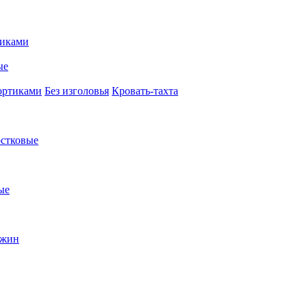
иками
ые
ортиками
Без изголовья
Кровать-тахта
стковые
ые
ужин