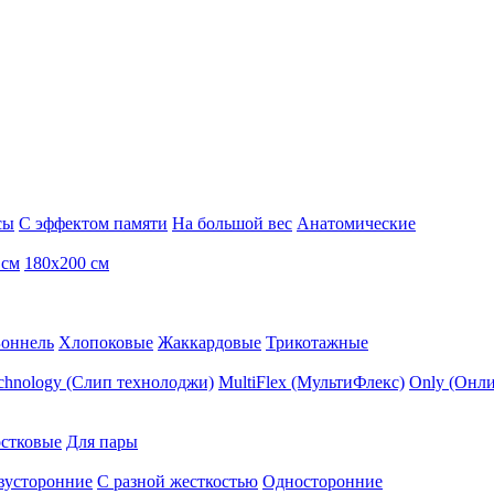
сы
С эффектом памяти
На большой вес
Анатомические
 см
180х200 см
Боннель
Хлопоковые
Жаккардовые
Трикотажные
echnology (Слип технолоджи)
MultiFlex (МультиФлекс)
Only (Онли
стковые
Для пары
вусторонние
С разной жесткостью
Односторонние