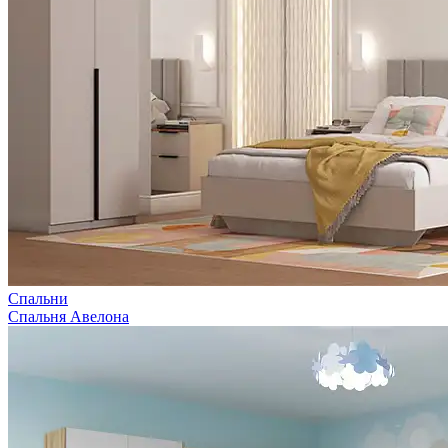
Спальни
Спальня Авелона