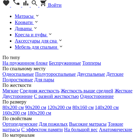
Войти
Матрасы
Кровати
Диваны
Кресла и пуфы
Аксессуары для сна
Мебель для спальни
По типу
На пружинном блоке
Беспружинные
Топперы
По спальному месту
Односпальные
Полутороспальные
Двуспальные
Детские
Подростковые
Для пары
По жесткости
Мягкие
Средняя жесткость
Жесткость выше средней
Жесткие
Двусторонние
С разной жесткостью
Односторонние
По размеру
80х200 см
90х200 см
120х200 см
80х160 см
140х200 см
160х200 см
180х200 см
По свойствам
Ортопедические
Для пожилых
Высокие матрасы
Тонкие
матрасы
С эффектом памяти
На большой вес
Анатомические
По материалам