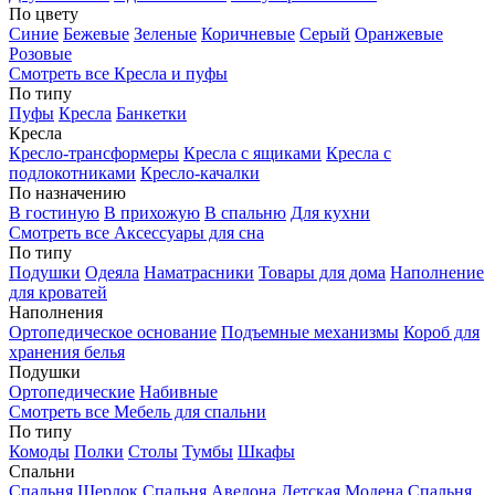
По цвету
Синие
Бежевые
Зеленые
Коричневые
Серый
Оранжевые
Розовые
Смотреть все Кресла и пуфы
По типу
Пуфы
Кресла
Банкетки
Кресла
Кресло-трансформеры
Кресла с ящиками
Кресла с
подлокотниками
Кресло-качалки
По назначению
В гостиную
В прихожую
В спальню
Для кухни
Смотреть все Аксессуары для сна
По типу
Подушки
Одеяла
Наматрасники
Товары для дома
Наполнение
для кроватей
Наполнения
Ортопедическое основание
Подъемные механизмы
Короб для
хранения белья
Подушки
Ортопедические
Набивные
Смотреть все Мебель для спальни
По типу
Комоды
Полки
Столы
Тумбы
Шкафы
Спальни
Спальня Шерлок
Спальня Авелона
Детская Модена
Спальня