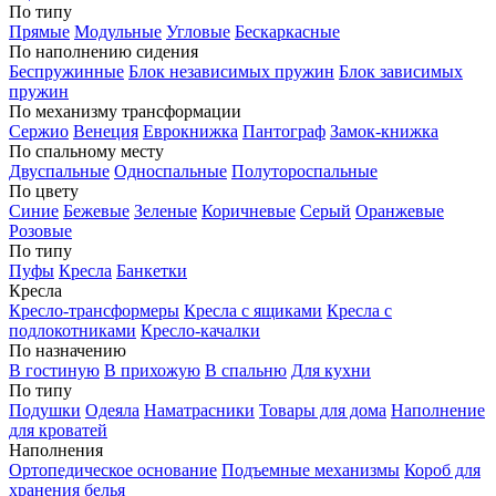
По типу
Прямые
Модульные
Угловые
Бескаркасные
По наполнению сидения
Беспружинные
Блок независимых пружин
Блок зависимых
пружин
По механизму трансформации
Сержио
Венеция
Еврокнижка
Пантограф
Замок-книжка
По спальному месту
Двуспальные
Односпальные
Полутороспальные
По цвету
Синие
Бежевые
Зеленые
Коричневые
Серый
Оранжевые
Розовые
По типу
Пуфы
Кресла
Банкетки
Кресла
Кресло-трансформеры
Кресла с ящиками
Кресла с
подлокотниками
Кресло-качалки
По назначению
В гостиную
В прихожую
В спальню
Для кухни
По типу
Подушки
Одеяла
Наматрасники
Товары для дома
Наполнение
для кроватей
Наполнения
Ортопедическое основание
Подъемные механизмы
Короб для
хранения белья