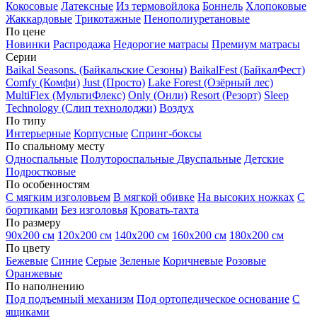
Кокосовые
Латексные
Из термовойлока
Боннель
Хлопоковые
Жаккардовые
Трикотажные
Пенополиуретановые
По цене
Новинки
Распродажа
Недорогие матрасы
Премиум матрасы
Серии
Baikal Seasons. (Байкальские Сезоны)
BaikalFest (БайкалФест)
Comfy (Комфи)
Just (Просто)
Lake Forest (Озёрный лес)
MultiFlex (МультиФлекс)
Only (Онли)
Resort (Резорт)
Sleep
Technology (Слип технолоджи)
Воздух
По типу
Интерьерные
Корпусные
Спринг-боксы
По спальному месту
Односпальные
Полутороспальные
Двуспальные
Детские
Подростковые
По особенностям
С мягким изголовьем
В мягкой обивке
На высоких ножках
С
бортиками
Без изголовья
Кровать-тахта
По размеру
90х200 см
120х200 см
140х200 см
160х200 см
180х200 см
По цвету
Бежевые
Синие
Серые
Зеленые
Коричневые
Розовые
Оранжевые
По наполнению
Под подъемный механизм
Под ортопедическое основание
С
ящиками