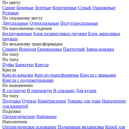
По цвету
Синие
Бежевые
Зеленые
Коричневые
Серый
Оранжевые
Розовые
По спальному месту
Двуспальные
Односпальные
Полутороспальные
По наполнению сидения
Беспружинные
Блок независимых пружин
Блок зависимых
пружин
По механизму трансформации
Сержио
Венеция
Еврокнижка
Пантограф
Замок-книжка
По типу
По типу
Пуфы
Банкетки
Кресла
Кресла
Кресло-качалки
Кресло-трансформеры
Кресла с ящиками
Кресла с подлокотниками
По назначению
В гостиную
В прихожую
В спальню
Для кухни
По типу
Подушки
Одеяла
Наматрасники
Товары для дома
Наполнение
для кроватей
Подушки
Ортопедические
Набивные
Наполнения
Ортопедическое основание
Подъемные механизмы
Короб для