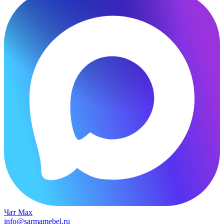
Чат Max
info@sarmamebel.ru