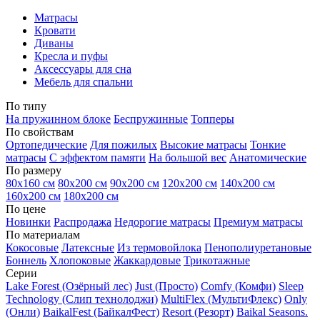
Матрасы
Кровати
Диваны
Кресла и пуфы
Аксессуары для сна
Мебель для спальни
По типу
На пружинном блоке
Беспружинные
Топперы
По свойствам
Ортопедические
Для пожилых
Высокие матрасы
Тонкие
матрасы
С эффектом памяти
На большой вес
Анатомические
По размеру
80х160 см
80х200 см
90х200 см
120х200 см
140х200 см
160х200 см
180х200 см
По цене
Новинки
Распродажа
Недорогие матрасы
Премиум матрасы
По материалам
Кокосовые
Латексные
Из термовойлока
Пенополиуретановые
Боннель
Хлопоковые
Жаккардовые
Трикотажные
Серии
Lake Forest (Озёрный лес)
Just (Просто)
Comfy (Комфи)
Sleep
Technology (Слип технолоджи)
MultiFlex (МультиФлекс)
Only
(Онли)
BaikalFest (БайкалФест)
Resort (Резорт)
Baikal Seasons.