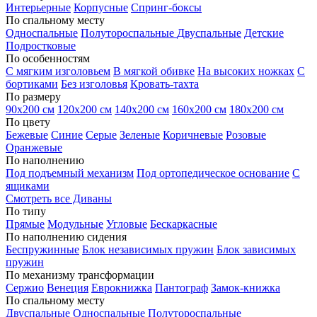
Интерьерные
Корпусные
Спринг-боксы
По спальному месту
Односпальные
Полутороспальные
Двуспальные
Детские
Подростковые
По особенностям
С мягким изголовьем
В мягкой обивке
На высоких ножках
С
бортиками
Без изголовья
Кровать-тахта
По размеру
90х200 см
120х200 см
140х200 см
160х200 см
180х200 см
По цвету
Бежевые
Синие
Серые
Зеленые
Коричневые
Розовые
Оранжевые
По наполнению
Под подъемный механизм
Под ортопедическое основание
С
ящиками
Смотреть все Диваны
По типу
Прямые
Модульные
Угловые
Бескаркасные
По наполнению сидения
Беспружинные
Блок независимых пружин
Блок зависимых
пружин
По механизму трансформации
Сержио
Венеция
Еврокнижка
Пантограф
Замок-книжка
По спальному месту
Двуспальные
Односпальные
Полутороспальные