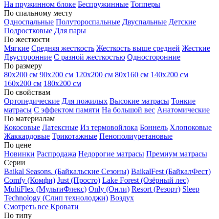
На пружинном блоке
Беспружинные
Топперы
По спальному месту
Односпальные
Полутороспальные
Двуспальные
Детские
Подростковые
Для пары
По жесткости
Мягкие
Средняя жесткость
Жесткость выше средней
Жесткие
Двусторонние
С разной жесткостью
Односторонние
По размеру
80х200 см
90х200 см
120х200 см
80х160 см
140х200 см
160х200 см
180х200 см
По свойствам
Ортопедические
Для пожилых
Высокие матрасы
Тонкие
матрасы
С эффектом памяти
На большой вес
Анатомические
По материалам
Кокосовые
Латексные
Из термовойлока
Боннель
Хлопоковые
Жаккардовые
Трикотажные
Пенополиуретановые
По цене
Новинки
Распродажа
Недорогие матрасы
Премиум матрасы
Серии
Baikal Seasons. (Байкальские Сезоны)
BaikalFest (БайкалФест)
Comfy (Комфи)
Just (Просто)
Lake Forest (Озёрный лес)
MultiFlex (МультиФлекс)
Only (Онли)
Resort (Резорт)
Sleep
Technology (Слип технолоджи)
Воздух
Смотреть все Кровати
По типу