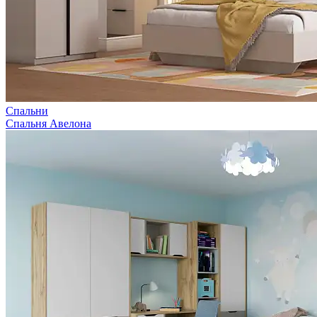
Спальни
Спальня Авелона