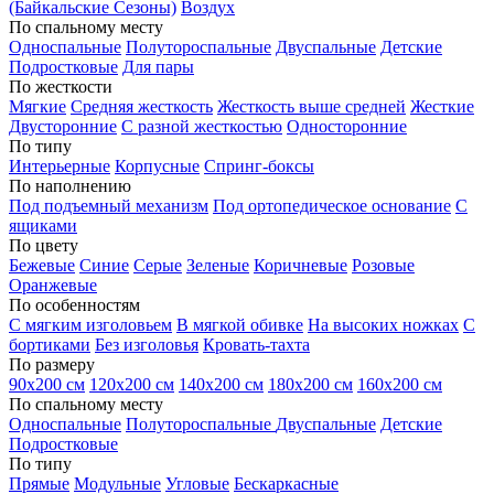
(Байкальские Сезоны)
Воздух
По спальному месту
Односпальные
Полутороспальные
Двуспальные
Детские
Подростковые
Для пары
По жесткости
Мягкие
Средняя жесткость
Жесткость выше средней
Жесткие
Двусторонние
С разной жесткостью
Односторонние
По типу
Интерьерные
Корпусные
Спринг-боксы
По наполнению
Под подъемный механизм
Под ортопедическое основание
С
ящиками
По цвету
Бежевые
Синие
Серые
Зеленые
Коричневые
Розовые
Оранжевые
По особенностям
С мягким изголовьем
В мягкой обивке
На высоких ножках
С
бортиками
Без изголовья
Кровать-тахта
По размеру
90х200 см
120х200 см
140х200 см
180х200 см
160х200 см
По спальному месту
Односпальные
Полутороспальные
Двуспальные
Детские
Подростковые
По типу
Прямые
Модульные
Угловые
Бескаркасные