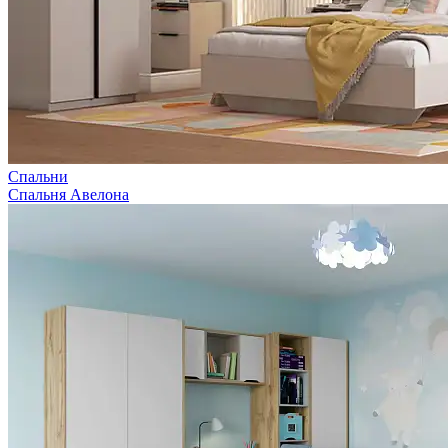
Спальни
Спальня Авелона