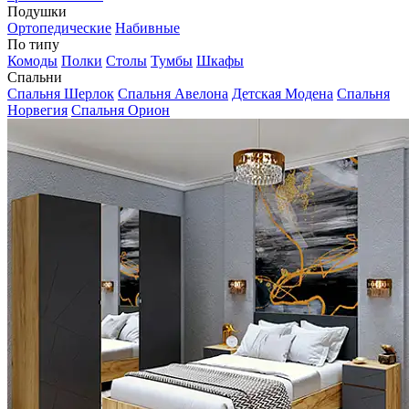
Подушки
Ортопедические
Набивные
По типу
Комоды
Полки
Столы
Тумбы
Шкафы
Спальни
Спальня Шерлок
Спальня Авелона
Детская Модена
Спальня
Норвегия
Спальня Орион