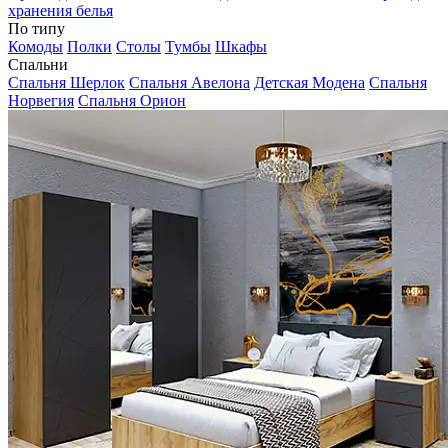
хранения белья
По типу
Комоды
Полки
Столы
Тумбы
Шкафы
Спальни
Спальня Шерлок
Спальня Авелона
Детская Модена
Спальня
Норвегия
Спальня Орион