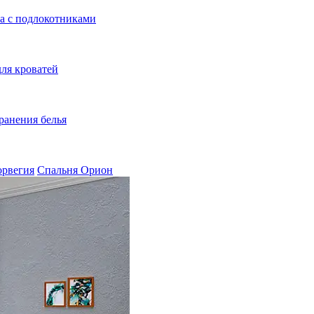
а с подлокотниками
ля кроватей
ранения белья
орвегия
Спальня Орион