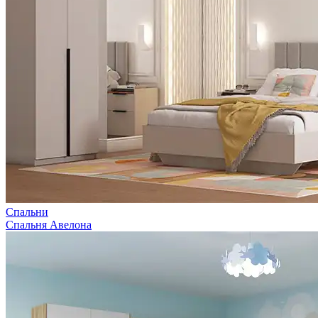
Спальни
Спальня Авелона