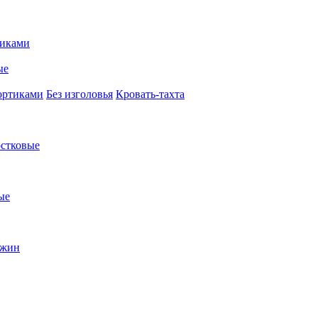
иками
ые
ортиками
Без изголовья
Кровать-тахта
стковые
ые
ужин