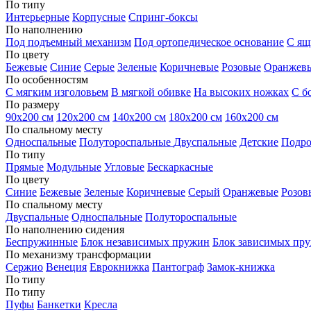
По типу
Интерьерные
Корпусные
Спринг-боксы
По наполнению
Под подъемный механизм
Под ортопедическое основание
С ящ
По цвету
Бежевые
Синие
Серые
Зеленые
Коричневые
Розовые
Оранжев
По особенностям
С мягким изголовьем
В мягкой обивке
На высоких ножках
С б
По размеру
90х200 см
120х200 см
140х200 см
180х200 см
160х200 см
По спальному месту
Односпальные
Полутороспальные
Двуспальные
Детские
Подро
По типу
Прямые
Модульные
Угловые
Бескаркасные
По цвету
Синие
Бежевые
Зеленые
Коричневые
Серый
Оранжевые
Розов
По спальному месту
Двуспальные
Односпальные
Полутороспальные
По наполнению сидения
Беспружинные
Блок независимых пружин
Блок зависимых пр
По механизму трансформации
Сержио
Венеция
Еврокнижка
Пантограф
Замок-книжка
По типу
По типу
Пуфы
Банкетки
Кресла