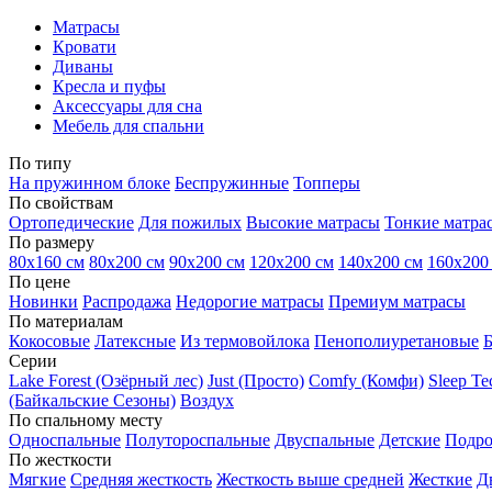
Матрасы
Кровати
Диваны
Кресла и пуфы
Аксессуары для сна
Мебель для спальни
По типу
На пружинном блоке
Беспружинные
Топперы
По свойствам
Ортопедические
Для пожилых
Высокие матрасы
Тонкие матра
По размеру
80х160 см
80х200 см
90х200 см
120х200 см
140х200 см
160х200
По цене
Новинки
Распродажа
Недорогие матрасы
Премиум матрасы
По материалам
Кокосовые
Латексные
Из термовойлока
Пенополиуретановые
Серии
Lake Forest (Озёрный лес)
Just (Просто)
Comfy (Комфи)
Sleep T
(Байкальские Сезоны)
Воздух
По спальному месту
Односпальные
Полутороспальные
Двуспальные
Детские
Подро
По жесткости
Мягкие
Средняя жесткость
Жесткость выше средней
Жесткие
Д