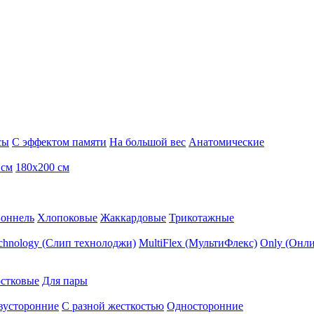
сы
С эффектом памяти
На большой вес
Анатомические
 см
180х200 см
Боннель
Хлопоковые
Жаккардовые
Трикотажные
echnology (Слип технолоджи)
MultiFlex (МультиФлекс)
Only (Онли
стковые
Для пары
вусторонние
С разной жесткостью
Односторонние