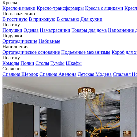
Кресла
Кресло-качалки
Кресло-трансформеры
Кресла с ящиками
Кресл
По назначению
В гостиную
В прихожую
В спальню
Для кухни
По типу
Подушки
Одеяла
Наматрасники
Товары для дома
Наполнение д
Подушки
Ортопедические
Набивные
Наполнения
Ортопедическое основание
Подъемные механизмы
Короб для х
По типу
Комоды
Полки
Столы
Тумбы
Шкафы
Спальни
Спальня Шерлок
Спальня Авелона
Детская Модена
Спальня Н